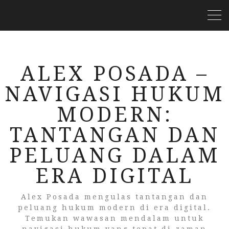
ALEX POSADA –
NAVIGASI HUKUM
MODERN:
TANTANGAN DAN
PELUANG DALAM
ERA DIGITAL
Alex Posada mengulas tantangan dan
peluang hukum modern di era digital.
Temukan wawasan mendalam untuk