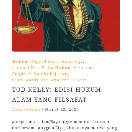
,
Hukum Digital Dan Teknologi
,
Inovasi Dan Etika Hukum Modern
,
Regulasi Dan Kebijakan
Studi Kasus Dan Analisis Hukum
TOD KELLY: EDISI HUKUM
ALAM YANG FILSAFAT
Alex Posada
/
Maret 22, 2025
alexposada – alam/Saya ingin meminta bantuan
dari sesama anggota Liga, khususnya mereka yang