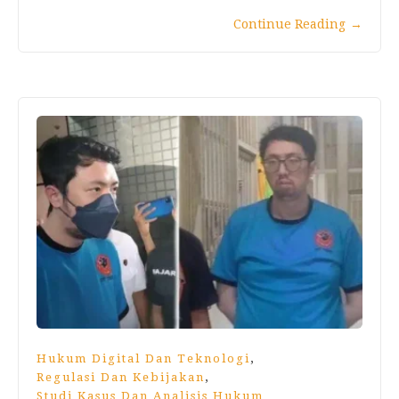
Continue Reading
→
,
Hukum Digital Dan Teknologi
,
Regulasi Dan Kebijakan
Studi Kasus Dan Analisis Hukum