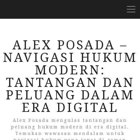
ALEX POSADA –
NAVIGASI HUKUM
MODERN:
TANTANGAN DAN
PELUANG DALAM
ERA DIGITAL
Alex Posada mengulas tantangan dan
peluang hukum modern di era digital.
Temukan wawasan mendalam untuk