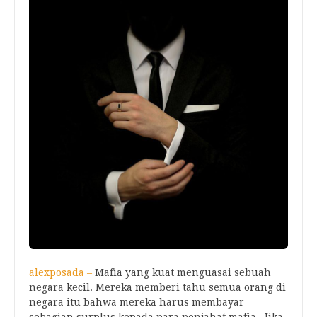
alexposada –
Mafia yang kuat menguasai sebuah
negara kecil. Mereka memberi tahu semua orang di
negara itu bahwa mereka harus membayar