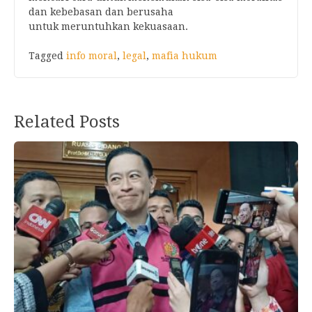
dan kebebasan dan berusaha
untuk
meruntuhkan
kekuasaan.
Tagged
info moral
,
legal
,
mafia hukum
Related Posts