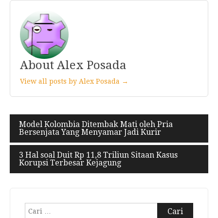
About Alex Posada
View all posts by Alex Posada →
Navigasi
Model Kolombia Ditembak Mati oleh Pria
Bersenjata Yang Menyamar Jadi Kurir
pos
3 Hal soal Duit Rp 11,8 Triliun Sitaan Kasus
Korupsi Terbesar Kejagung
Cari
untuk: