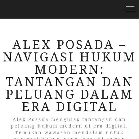
ALEX POSADA –
NAVIGASI HUKUM
MODERN:
TANTANGAN DAN
PELUANG DALAM
ERA DIGITAL
Alex Posada mengulas tantangan dan
peluang hukum modern di era digital.
Temukan wawasan mendalam untuk