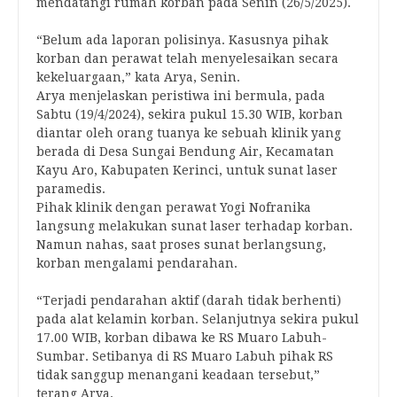
mendatangi rumah korban pada Senin (26/5/2025).
“Belum ada laporan polisinya. Kasusnya pihak
korban dan perawat telah menyelesaikan secara
kekeluargaan,” kata Arya, Senin.
Arya menjelaskan peristiwa ini bermula, pada
Sabtu (19/4/2024), sekira pukul 15.30 WIB, korban
diantar oleh orang tuanya ke sebuah klinik yang
berada di Desa Sungai Bendung Air, Kecamatan
Kayu Aro, Kabupaten Kerinci, untuk sunat laser
paramedis.
Pihak klinik dengan perawat Yogi Nofranika
langsung melakukan sunat laser terhadap korban.
Namun nahas, saat proses sunat berlangsung,
korban mengalami pendarahan.
“Terjadi pendarahan aktif (darah tidak berhenti)
pada alat kelamin korban. Selanjutnya sekira pukul
17.00 WIB, korban dibawa ke RS Muaro Labuh-
Sumbar. Setibanya di RS Muaro Labuh pihak RS
tidak sanggup menangani keadaan tersebut,”
terang Arya.