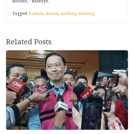
korban,” katanya.
Tagged
hukum
,
kasus
,
undang undang
Related Posts