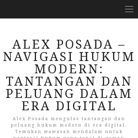
ALEX POSADA –
NAVIGASI HUKUM
MODERN:
TANTANGAN DAN
PELUANG DALAM
ERA DIGITAL
Alex Posada mengulas tantangan dan
peluang hukum modern di era digital.
Temukan wawasan mendalam untuk