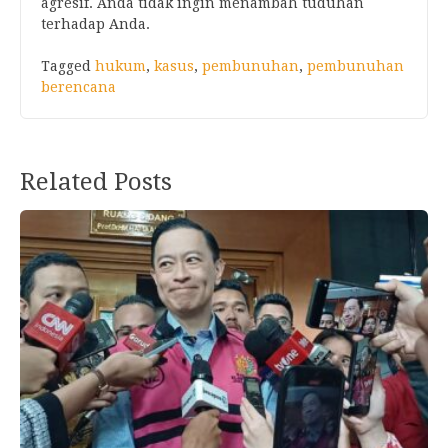
agresif. Anda tidak ingin menambah tuduhan
terhadap Anda.
Tagged
hukum
,
kasus
,
pembunuhan
,
pembunuhan
berencana
Related Posts