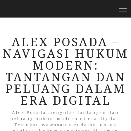
ALEX POSADA –
NAVIGASI HUKUM
MODERN:
TANTANGAN DAN
PELUANG DALAM
ERA DIGITAL
Alex Posada mengulas tantangan dan
peluang hukum modern di era digital.
Temukan wawasan mendalam untuk