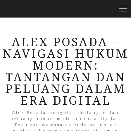
ALEX POSADA –
NAVIGASI HUKUM
MODERN:
TANTANGAN DAN
PELUANG DALAM
ERA DIGITAL
Alex Posada mengulas tantangan dan
peluang hukum modern di era digital.
Temukan wawasan mendalam untuk