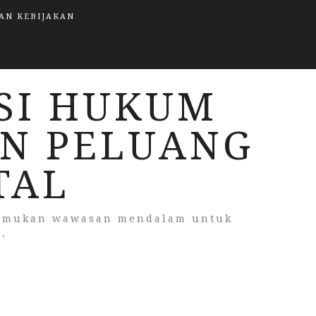
AN KEBIJAKAN
ASI HUKUM
N PELUANG
TAL
 Temukan wawasan mendalam untuk
.