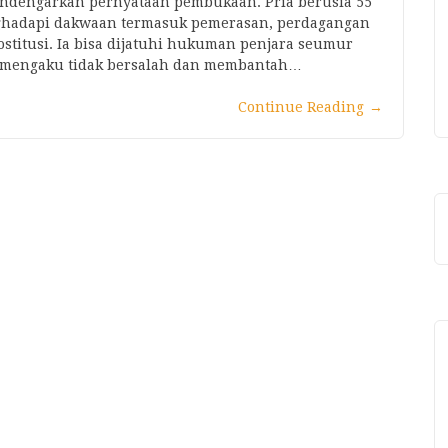
mendengarkan pernyataan pembukaan. Pria berusia 55
nghadapi dakwaan termasuk pemerasan, perdagangan
ostitusi. Ia bisa dijatuhi hukuman penjara seumur
ah mengaku tidak bersalah dan membantah…
Continue Reading
→