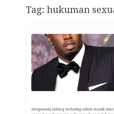
Tag:
hukuman sexu
alexposada Sidang terhadap tokoh musik Ame